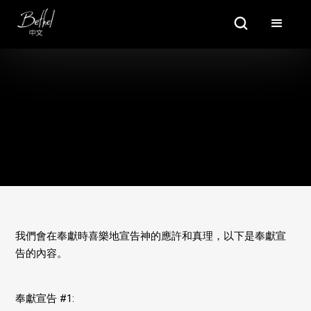
奉
獻
宣
告
我們會在奉獻時喜樂地宣告神的應許和真理，以下是奉獻宣
告的內容。
奉獻宣告 #1: