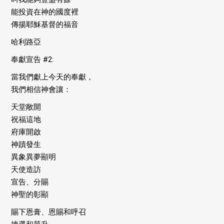
能投資在神的國度裡
傳揚耶穌基督的福音
哈利路亞
奉獻宣告 #2:
當我們獻上今天的奉獻，
我們相信神會讓：
天堂敞開
祝福這地
府庫開啟
神蹟發生
異象異夢顯明
天使造訪
宣告、分賜
神聖的彰顯
賜下恩膏、恩賜和呼召