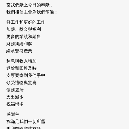
當我們獻上今日的奉獻，
我們相信主會為我們預備：
好工作和更好的工作
加薪、獎金與福利
更多的業績和銷售
財務糾紛和解
繼承豐盛產業
利息與收入增加
退款和回報及時
支票要寄到我們手中
領受禮物與驚喜
債務還清
支出減少
祝福增多
感謝主
祢滿足我們一切所需
叫我能夠豐盛有餘