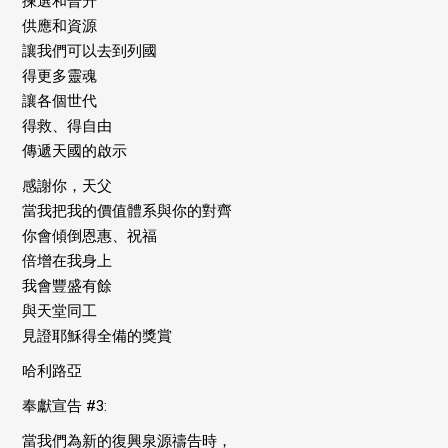
揀選和晉升
供應和資源
讓我們可以去到列國
得更多靈魂
讓各個世代
得救、得自由
傳遞天國的啟示
感謝你，天父
當我把我的價值體系與你的對齊
你會傾倒恩惠、祝福
倍增在我身上
我會豐盛有餘
與天堂同工
見證耶穌得全備的獎賞
哈利路亞
奉獻宣告 #3:
當我們為新的復興泉源禱告時，