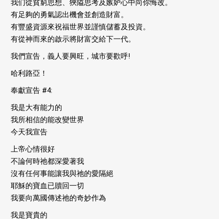
我们從貧窮思想、狹隘思考及嫉妒心中向你悔改。
有足夠的勇氣認出機會並創造財富。
有豐盛資源來祝福世界並謹慎儲蓄及投資。
有從神而來的啟示將財富交給下一代。
我們宣告，義人要興旺，城市要歡呼!
哈利路亞！
奉獻宣告 #4:
我是大有能力的
我所相信的能改變世界
今天我宣告
上帝心情很好
不論何時祂都深愛著我
沒有任何事能讓我與祂的愛隔絕
耶穌的寶血已贖回一切
我要向萬國傳述祂的奇妙作為
我是寶貴的